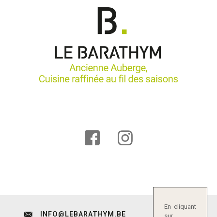
En cliquant
INFO@LEBARATHYM.BE
sur